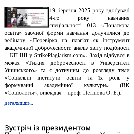
19 березня 2025 року здобувачі
4-го року навчання
спеціальності 013 «Початкова
освіта» заочної форми навчання долучилися до
вебінару «Перевірка на плагіат як інструмент
академічної доброчесності: аналіз звіту подібності
+ КП ШІ у StrikePlagiarism.com». Захід відбувся в
межах «Тижня доброчесності в Університеті
Ушинського» та є дотичним до розгляду теми
«Соціальні інститути освіти та їх роль у
формуванні академічної культури» (ВК
«Соціологія», викладач – проф. Петінова О. Б.).
Детальніше...
Зустріч із президентом