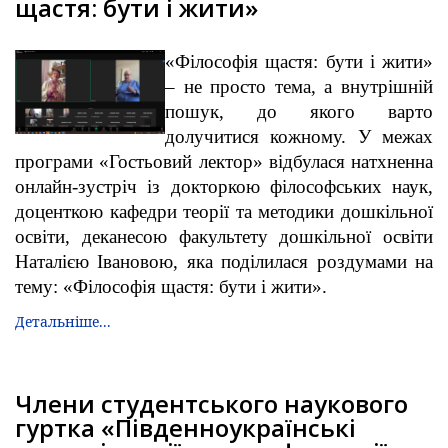
щастя: бути і жити»
«Філософія щастя: бути і жити»
– не просто тема, а внутрішній
пошук, до якого варто
долучитися кожному. У межах
програми «Гостьовий лектор» відбулася натхненна
онлайн-зустріч із докторкою філософських наук,
доценткою кафедри теорії та методики дошкільної
освіти, деканесою факультету дошкільної освіти
Наталією Івановою, яка поділилася роздумами на
тему: «Філософія щастя: бути і жити».
Детальніше...
Члени студентського наукового
гуртка «Південноукраїнські