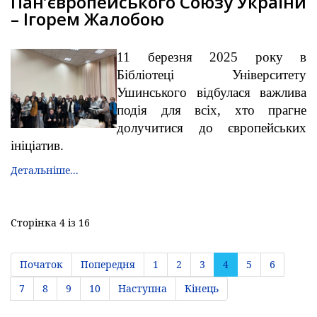
Панʼєвропейського Союзу України
– Ігорем Жалобою
11 березня 2025 року в
Бібліотеці Університету
Ушинського відбулася важлива
подія для всіх, хто прагне
долучитися до європейських
ініціатив.
Детальніше...
Сторінка 4 із 16
Початок
Попередня
1
2
3
4
5
6
7
8
9
10
Наступна
Кінець