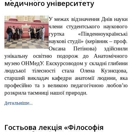
медичного університету
У межах відзначення Днів науки
члени студентського наукового
гуртка «Південноукраїнські
наукові студії» (керівник – проф.
Оксана Петінова) здійснили
унікальну освітню подорож до Анатомічного
музею ОНМедУ. Екскурсоводом у складні глибини
людської тілесності стала Олена Кузнєцова,
старший викладач кафедри анатомії людини, яка
професійно та з великою педагогічною любов’ю
розкрила таємниці нашої природи.
Детальніше...
Гостьова лекція «Філософія