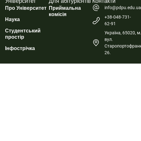
Університет
Для абітурієнтів
Контакти
info@pdpu.edu.u
Про Університет
Приймальна
комісія
+38-048-731-
Наука
62-91
Студентський
Україна, 65020, м
простір
вул.
Старопортофранк
Інфострічка
26.