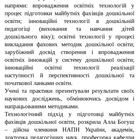
напрями: впровадження освітніх технологій у
процес підготовки майбутніх фахівців дошкільної
освіти; інноваційні технології в дошкільній
педагогіці (виховання та навчання дітей
дошкільного віку); освітні технології у процесі
викладання фахових методик дошкільної освіти;
зарубіжний досвід створення і впровадження
освітніх інновацій у систему дошкільної освіти;
інноваційні освітні технології реалізації
наступності й перспективності дошкільної та
початкової ланками освіти.
Учені та практики презентували результати своїх
наукових досліджень, обмінюючись досвідом і
напрацьованими методиками.
Технологічний підхід у підготовці майбутніх
фахівців дошкільної освіти, розкрила Алла Богуш
– дійсна членкиня НАПН України, академік,
докторка педагогічних наук, професорка кафедри