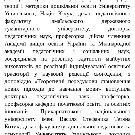
теорії і методики дошкільної освіти Університету
Ушинського; Надія Кічук, декан педагогічного
факультету Ізмаїльського державного
гуманітарного університету, докторка
педагогічних наук, професорка, дійсна членкиня
Академії вищої освіти України та Міжнародної
академії педагогічних і соціальних наук,
зосередилася на розвитку здатності майбутніх
вихователів до реалізації індивідуальної освітньої
траєкторії у науковій рецепції сьогодення; з
доповіддю «Теоретичні передумови становлення
нових підходів до навчання мови» виступила
докторка педагогічних наук, професорка,
професорка кафедри початкової освіти та освітніх
інновацій Прикарпатського національного
університету імені Василя Стефаника Тетяна
Котик; декан факультету дошкільної педагогіки та
психології Університету Ушинського, докторка