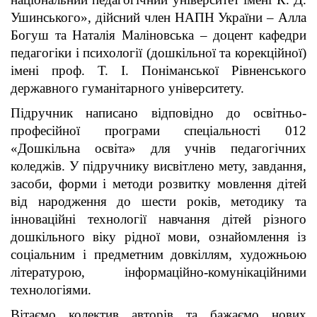
Ушинського», дійсний член НАПН України – Алла
Богуш та Наталія Маліновська – доцент кафедри
педагогіки і психології (дошкільної та корекційної)
імені проф. Т. І. Поніманської Рівненського
державного гуманітарного університету.
Підручник написано відповідно до освітньо-
професійної програми спеціальності 012
«Дошкільна освіта» для учнів педагогічних
коледжів. У підручнику висвітлено мету, завдання,
засоби, форми і методи розвитку мовлення дітей
від народження до шести років, методику та
інноваційні технології навчання дітей різного
дошкільного віку рідної мови, ознайомлення із
соціальним і предметним довкіллям, художньою
літературою, інформаційно-комунікаційними
технологіями.
Вітаємо колектив авторів та бажаємо нових