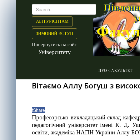
АБІТУРІЄНТАМ
ЗИМОВИЙ ВСТУП
Повернутись на сайт
Університету
ПРО ФАКУЛЬТЕТ
Вітаємо Аллу Богуш з висо
f
Share
Професорсько викладацький склад кафедр
педагогічний університет імені К. Д. У
освіти, академіка НАПН України Аллу Б