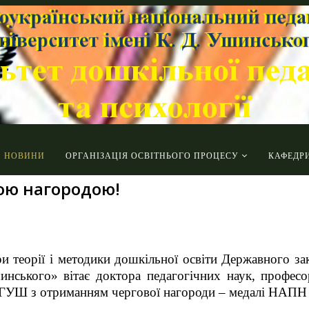
НОВИНИ
ОРГАНІЗАЦІЯ ОСВІТНЬОГО ПРОЦЕСУ
КАФЕДР
кою нагородою!
и теорії і методики дошкільної освіти Державного за
шинського» вітає доктора педагогічних наук, професо
ОГУШ з отриманням чергової нагороди – медалі НАПН