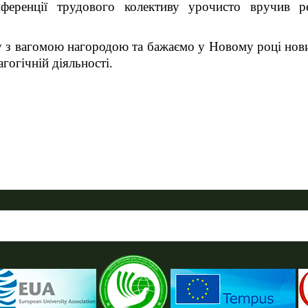
еренції трудового колективу урочисто вручив ре
з вагомою нагородою та бажаємо у Новому році нови
гогічній діяльності.
ПУСТАЯ СИНЯЯ ПОЛОСКА