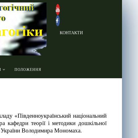
КОНТАКТИ
И
ПОЛОЖЕННЯ
кладу «Південноукраїнський національний
ра кафедри теорії і методики дошкільної
 України Володимира Мономаха.