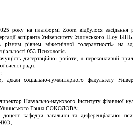
025 року на платформі Zoom відбулося засідання р
исертації аспіранта Університету Ушинського Шоу БІН
з різним рівнем міжетнічної толерантності» на зд
еціальності 053 Психологія.
начущість дисертаційної роботи, її переконливий при
ої вченої ради:
:
, декан соціально-гуманітарного факультету Універ
директор Навчально-наукового інституту фізичної ку
ету Ушинського Ганна СОКОЛОВА;
, доцент кафедри загальної та диференціальної псих
ЕНКО;