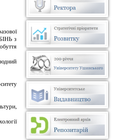
азової
ЬБІНЬ з
обуття
людний
ситету
льтури,
ології