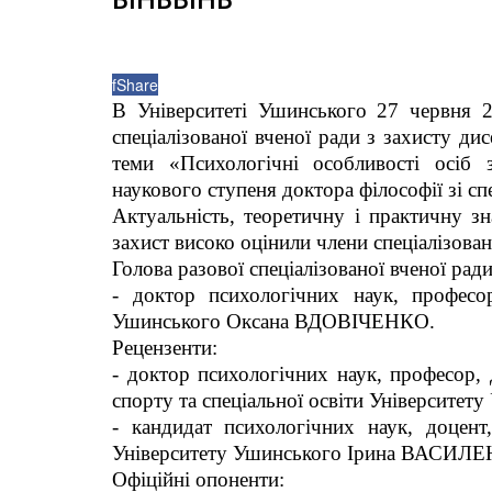
f
Share
В Університеті Ушинського 27 червня 2
спеціалізованої вченої ради з захисту д
теми «Психологічні особливості осіб 
наукового ступеня доктора філософії зі сп
Актуальність, теоретичну і практичну з
захист високо оцінили члени спеціалізован
Голова разової спеціалізованої вченої ради
- доктор психологічних наук, професор
Ушинського Оксана ВДОВІЧЕНКО.
Рецензенти:
- доктор психологічних наук, професор, 
спорту та спеціальної освіти Університ
- кандидат психологічних наук, доцент
Університету Ушинського Ірина ВАСИЛ
Офіційні опоненти: