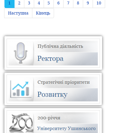
1
2
3
4
5
6
7
8
9
10
Наступна
Кінець