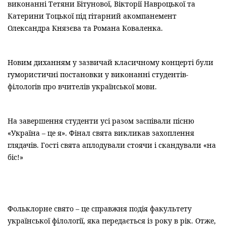
виконанні Тетяни Бітунової, Вікторії Навроцької та
Катерини Тоцької під гітарний акомпанемент
Олександра Князєва та Романа Коваленка.
Новим диханням у зазвичай класичному концерті були
гумористичні постановки у виконанні студентів-
філологів про вчителів української мови.
На завершення студенти усі разом заспівали пісню
«Україна – це я». Фінал свята викликав захоплення
глядачів. Гості свята аплодували стоячи і скандували «на
біс!»
Фольклорне свято – це справжня подія факультету
української філології, яка передається із року в рік. Отже,